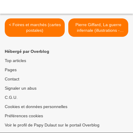
< Foires et marchés (cartes
Pierre Giffard, La guerre
postales)
infernale (illustrations -
Albert Robida) >
Hébergé par Overblog
Top articles
Pages
Contact
Signaler un abus
C.G.U.
Cookies et données personnelles
Préférences cookies
Voir le profil de Papy Dulaut sur le portail Overblog