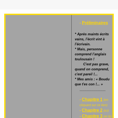
-
Préliminaires
* Après maints écrits
vains, l'écrit vint à
l'écrivain.
* Mais, personne
comprend l'anglais
toulousain !
C'est pas grave,
quand on comprend,
c'est pareil !...
* Mes amis : « Boudu
que t'es con !... »
______________
-
Chapitre 1
(en
cliquant sur ce lien)
-
Chapitre 2
(ici)
-
Chapitre 3
(et là)