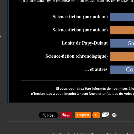
Un autre catalogue recense les autres collections de Pocket tra
_______________________________________________________________
Science-fiction (par auteur)
Science-fiction (par auteur)
n
Le site de Papy-Dulaut
So
Science-fiction (chronologique)
... et autres
Col
_______________________________________________________________
Si vous souhaitez être informés de nos mises à jo
n'hésitez pas à vous inscrire à notre Newsletter (au bas du volet 
Repost
0