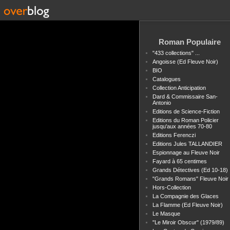
Roman Populaire
"433 collections" ...
Angoisse (Ed Fleuve Noir)
BIO
Catalogues
Collection Anticipation
Dard & Commissaire San-
Antonio
Editions de Science-Fiction
Editions du Roman Policier
jusqu'aux années 70-80
Editions Ferenczi
Editions Jules TALLANDIER
Espionnage au Fleuve Noir
Fayard à 65 centimes
Grands Détectives (Ed 10-18)
"Grands Romans" Fleuve Noir
Hors-Collection
La Compagnie des Glaces
La Flamme (Ed Fleuve Noir)
Le Masque
"Le Miroir Obscur" (1979/89)