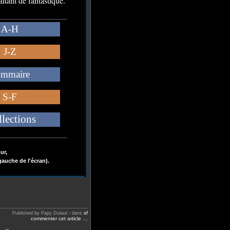
itant de fantastique.
______________________
A-H
J-Z
mmaire
S-F
lections
______________________
ur,
gauche de l'écran).
sf
Published by Papy Dulaut
-
dans
commenter cet article
…