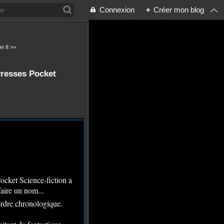
Connexion
+
Créer mon blog
n II >>
Presses Pocket
ocket Science-fiction a
aire un nom...
ordre chronologique.