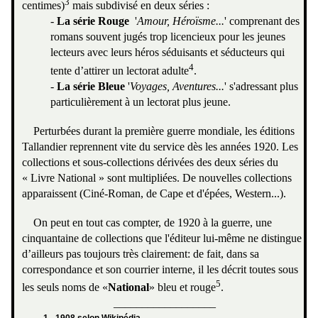
3
centimes)
mais subdivisé en deux séries :
-
La série Rouge
'
Amour, Héroïsme...
' comprenant des
romans souvent jugés trop licencieux pour les jeunes
lecteurs avec leurs héros séduisants et séducteurs qui
4
tente d’attirer un lectorat adulte
.
-
La série Bleue
'
Voyages, Aventures...
' s'adressant plus
particulièrement à un lectorat plus jeune.
Perturbées durant la première guerre mondiale, les éditions
Tallandier reprennent vite du service dès les années 1920. Les
collections et sous-collections dérivées des deux séries du
« Livre National » sont multipliées. De nouvelles collections
apparaissent (Ciné-Roman, de Cape et d'épées, Western...).
On peut en tout cas compter, de 1920 à la guerre, une
cinquantaine de collections que l'éditeur lui-même ne distingue
d’ailleurs pas toujours très clairement: de fait, dans sa
correspondance et son courrier interne, il les décrit toutes sous
5
les seuls noms de «
National
» bleu et rouge
.
__________________
1 - 1908 selon Wikipédia