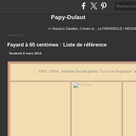
Papy-Dulaut
<< Nausica Zaballos, Crimes et...
La FARANDOLE / MESSI
8 mars 2013
Fayard à 65 centimes : Liste de référence
Vendredi 8 mars 2013
1905 - 1914 : Arthème Fayard publie "Le Livre Populaire" 