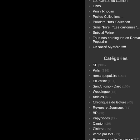
Les Contes du Camion
Links
Perry Rhodan
Petites Collections...
Policiers Hors-Collection
Série Noire : "Les cartonnés"...
Spécial Police
Tous nos catalogues en Roma
Populaire
Un sacré Mystère !!!!!
Catégories
SF
(386)
Polar
(236)
roman populaire
(159)
En vitrine
(151)
San Antonio - Dard
(100)
Woodingue
(78)
Articles
(60)
Chroniques de lecture
(43)
Revues et Journaux
(41)
BD
(30)
Papyriades
(27)
Camion
(26)
Cinéma
(15)
Vente par lots
(13)
Romans pour la Jeunesse
(12)