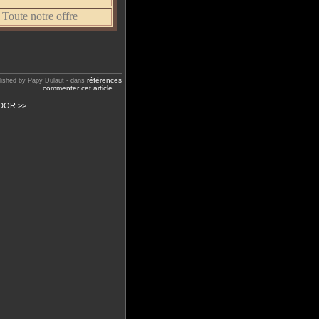
Toute notre offre
références
lished by Papy Dulaut
-
dans
commenter cet article
…
DOR >>