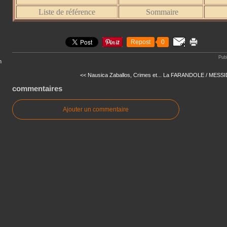
Liste de référence
Sommaire
Repost
0
Pub
n
<< Nausica Zaballos, Crimes et...
La FARANDOLE / MESSI
commentaires
Ajouter un commentaire