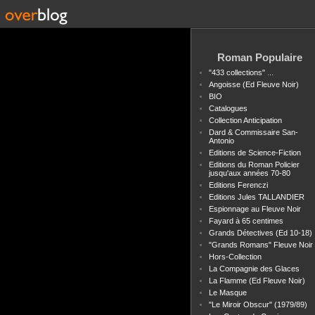
Roman Populaire
"433 collections" ...
Angoisse (Ed Fleuve Noir)
BIO
Catalogues
Collection Anticipation
Dard & Commissaire San-
Antonio
Editions de Science-Fiction
Editions du Roman Policier
jusqu'aux années 70-80
Editions Ferenczi
Editions Jules TALLANDIER
Espionnage au Fleuve Noir
Fayard à 65 centimes
Grands Détectives (Ed 10-18)
"Grands Romans" Fleuve Noir
Hors-Collection
La Compagnie des Glaces
La Flamme (Ed Fleuve Noir)
Le Masque
"Le Miroir Obscur" (1979/89)