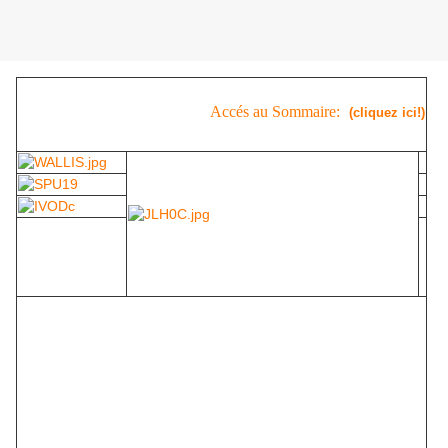
Accés au Sommaire:
(cliquez ici!)
ou
cliquez sur l'image
pour accèder à nos propositions...
Séries à suivre
Adolphe d'Espie, connu sous le nom de plume de Jean
de La Hire, né le 28 janvier 1878 à Banyuls-sur-Mer et
mort en 1956 à Nice, est d'abord écrivain et ensuite
éditeur français. Il signe Jean de La Hire ses romans de
littérature classique comme L'enfer du soldat (1903) ou
Les Vipères (1905), mais aussi les Grandes aventures
du Nyctalope et les romans de science fiction. Il utilise
plusieurs autres pseudonymes, comme la plupart des