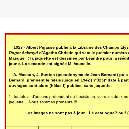
Mise à jour du 26 juillet 2020
1927 - Albert Pigasse publie à la Librairie des Champs Ély
Roger Ackroyd
d’Agatha Christie qui sera le premier numéro d
Masque” : la jaquette est dessinée par Léandre pour la rééd
jaune. La seconde est signée M. Vauxelle.
A. Masson, J. Stetten (pseudonyme de Jean Bernard) puis
Bernard prennent le relais jusqu’en 1942 (n°325)* date à parti
ouvrages sont alors (hélas !) publiés sans jaquette.
*.. toutefois, d'aucuns prétendent qu'il existe un, voire les deux 
jaquette… Nous sommes preneurs !!!
Les images ne sont pas à jour... Le catalogue? oui! 