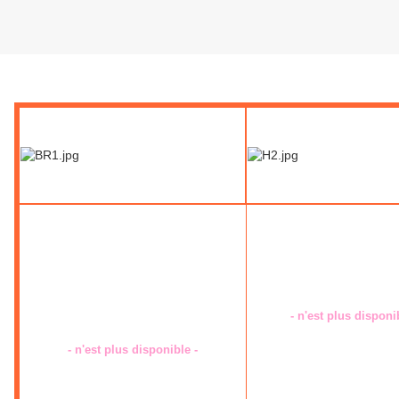
Lundi 16 avril 2012
Georges BRASS (= B.R. BRUSS) :
André HELENA 
Le plaisir dans la peau
Le Bon Dieu s'en fo
Ed. LUTETIA Collection "Pour lire la
Ed. WORLD PRE
nuit"
Collection "Les Nuits No
sans date - 1951 ou 1952
- n'est plus dis
- n'est plus disponible -