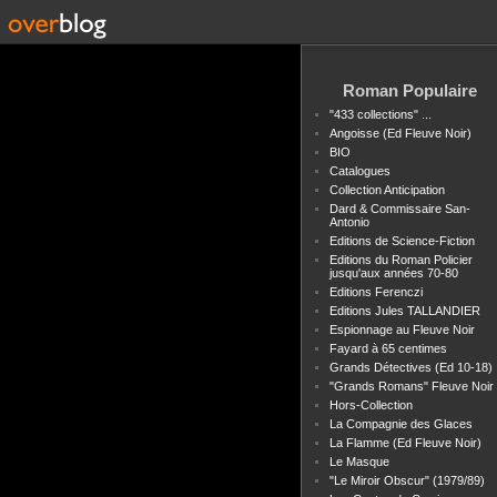
Roman Populaire
"433 collections" ...
Angoisse (Ed Fleuve Noir)
BIO
Catalogues
Collection Anticipation
Dard & Commissaire San-
Antonio
Editions de Science-Fiction
Editions du Roman Policier
jusqu'aux années 70-80
Editions Ferenczi
Editions Jules TALLANDIER
Espionnage au Fleuve Noir
Fayard à 65 centimes
Grands Détectives (Ed 10-18)
"Grands Romans" Fleuve Noir
Hors-Collection
La Compagnie des Glaces
La Flamme (Ed Fleuve Noir)
Le Masque
"Le Miroir Obscur" (1979/89)