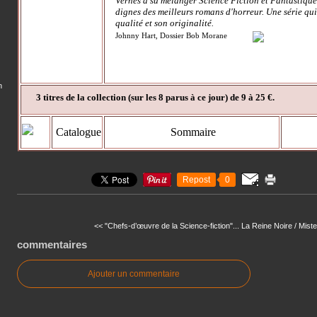
Vernes a su mélanger Science Fiction et Fantastiqu
dignes des meilleurs romans d'horreur. Une série qu
qualité et son originalité.
Johnny Hart, Dossier Bob Morane
n
3 titres de la collection (sur les 8 parus à ce jour) de 9 à 25 €.
Catalogue
Sommaire
Repost
0
<< "Chefs-d’œuvre de la Science-fiction"...
La Reine Noire / Mist
commentaires
Ajouter un commentaire