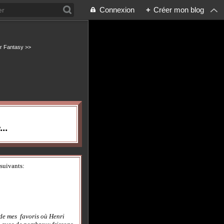
Connexion
+
Créer mon blog
er Fantasy >>
..
suivants:
de mes favoris où Henri