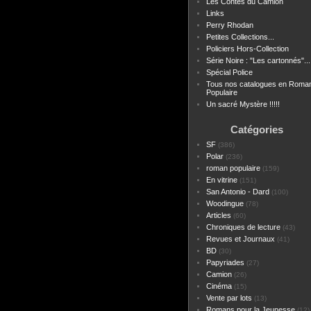
Les Contes du Camion
Links
Perry Rhodan
Petites Collections...
Policiers Hors-Collection
Série Noire : "Les cartonnés"...
Spécial Police
Tous nos catalogues en Roma
Populaire
Un sacré Mystère !!!!!
Catégories
SF
(386)
Polar
(236)
roman populaire
(159)
En vitrine
(151)
San Antonio - Dard
(100)
Woodingue
(78)
Articles
(60)
Chroniques de lecture
(43)
Revues et Journaux
(41)
BD
(30)
Papyriades
(27)
Camion
(26)
Cinéma
(15)
Vente par lots
(13)
Romans pour la Jeunesse
(12)