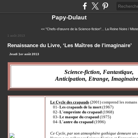
Papy-Dulaut
<< "Chefs-d’œuvre de la Science-fiction"...
La Reine Noire / Mist
1 août 2013
Renaissance du Livre, ‘Les Maîtres de l'imaginaire’
Jeudi 1er août 2013
Science-fiction, Fantastique,
Anticipation, Etrange, Imaginaire.
Le Cycle des crapauds
(2001) comprend les romans 
01-
Les crapauds de la mort
(1967)
02-
L'empreinte du crapaud
(1968)
03-
Le masque du crapaud
(1975)
04-
L'antre du crapaud
(1996)
Ce Cycle, par son atmosphère gothique demeure un 