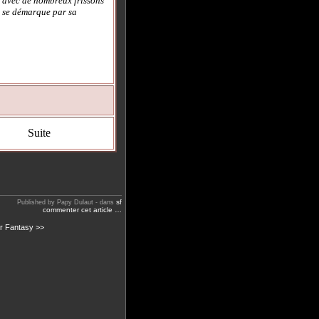
e avec de nombreux frissons
i se démarque par sa
Suite
sf
Published by Papy Dulaut
-
dans
commenter cet article
…
er Fantasy >>