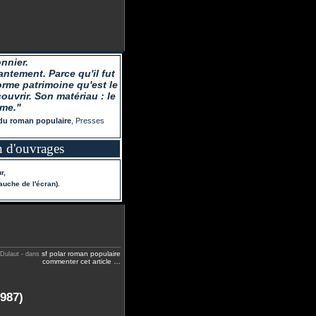
nnier.
ntement. Parce qu'il fut
orme patrimoine qu'est le
ouvrir. Son matériau : le
ême."
 du roman populaire
, Presses
n d'ouvrages
r,
auche de l'écran).
sf
polar
roman populaire
 Dulaut
-
dans
commenter cet article
…
1987)