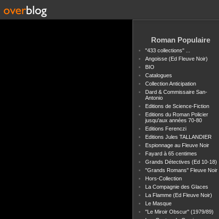
Roman Populaire
"433 collections" ...
Angoisse (Ed Fleuve Noir)
BIO
Catalogues
Collection Anticipation
Dard & Commissaire San-
Antonio
Editions de Science-Fiction
Editions du Roman Policier
jusqu'aux années 70-80
Editions Ferenczi
Editions Jules TALLANDIER
Espionnage au Fleuve Noir
Fayard à 65 centimes
Grands Détectives (Ed 10-18)
"Grands Romans" Fleuve Noir
Hors-Collection
La Compagnie des Glaces
La Flamme (Ed Fleuve Noir)
Le Masque
"Le Miroir Obscur" (1979/89)