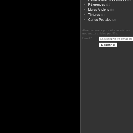
Références
(12)
Livres Anciens
(8)
Timbres
(8)
Cartes Postales
(2)
Abonnez-vous pour être averti des
nouveaux articles publiés.
Email