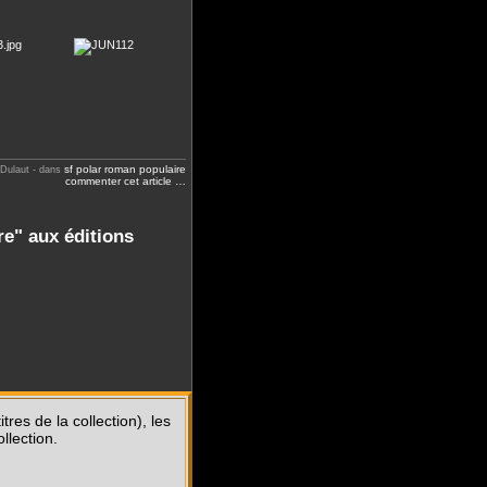
sf
polar
roman populaire
 Dulaut
-
dans
commenter cet article
…
e" aux éditions
tres de la collection), les
llection.