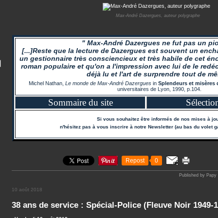
Max-André Dazergues, auteur polygraphe
" Max-André Dazergues ne fut pas un pio
[...]Reste que la lecture de Dazergues est souvent un encha
un gestionnaire très consciencieux et très habile de cet én
roman populaire et qu'on a l'impression avec lui de le redéc
déjà lu et l'art de surprendre tout de m
Michel Nathan,
Le monde de Max-André Dazergues
in
Splendeurs et misères
universitaires de Lyon, 1990, p.104.
Sommaire du site
Sélectio
Si vous souhaitez être informés de nos mises à jou
n'hésitez pas à vous inscrire à notre Newsletter (au bas du volet g
Repost
0
Published by Papy
10 août 2018
38 ans de service : Spécial-Police (Fleuve Noir 1949-