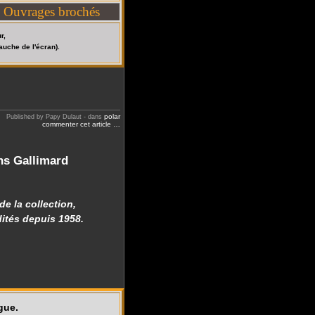
Ouvrages brochés
r,
auche de l'écran).
polar
Published by Papy Dulaut
-
dans
commenter cet article
…
ns Gallimard
e la collection,
ités depuis 1958.
gue.