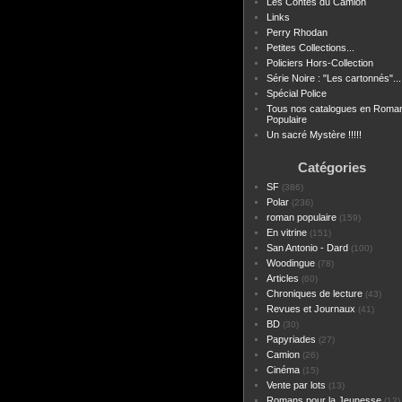
Les Contes du Camion
Links
Perry Rhodan
Petites Collections...
Policiers Hors-Collection
Série Noire : "Les cartonnés"...
Spécial Police
Tous nos catalogues en Roma
Populaire
Un sacré Mystère !!!!!
Catégories
SF
(386)
Polar
(236)
roman populaire
(159)
En vitrine
(151)
San Antonio - Dard
(100)
Woodingue
(78)
Articles
(60)
Chroniques de lecture
(43)
Revues et Journaux
(41)
BD
(30)
Papyriades
(27)
Camion
(26)
Cinéma
(15)
Vente par lots
(13)
Romans pour la Jeunesse
(12)