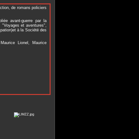
ction, de romans policiers
liée avant-guerre par la
", "Voyages et aventures",
pation)et à la Société des
aurice Lionel, Maurice