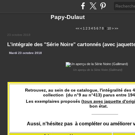
Papy-Dulaut
20
<<
<
1
2
3
4
5
6
7
8
10
>
>>
9
23 octobre 2018
L'intégrale des "Série Noire" cartonnés (avec jaquett
Mardi 23 octobre 2018
Un aperçu de la Série Noire (Gallimard)
Retrouvez, au sein de ce catalogue, l'intégralité des 40
collection (du n°9 au n°413) parus entre 194
Les exemplaires proposés (
tous avec jaquette d'orig
bon état.
___________
Aussi, n'hésitez pas à compléter ou améliorer vo