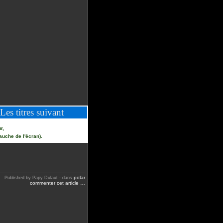
Les titres suivant
r,
auche de l'écran).
polar
Published by Papy Dulaut
-
dans
commenter cet article
…