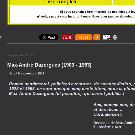
Liste complète
Si vous souhaitez être informés de nos mises à jou
n'hésitez pas à vous inscrire à notre Newsletter (au bas du volet g
n
Repost
0
6 septembre 2018
Max-André Dazergues (1903 - 1963)
Jeudi 6 septembre 2018
Roman sentimental, policier,d'aventures, de science-fiction, p
1928 et 1963, ce sont presque cinq cents titres, sous la plu
Max-André Dazergues (et pseudos), qui seront publiés !
Ami, comme moi, d
et des rêves…
Cordialement.
Dédicace de Max-And
à Frédéric DARD