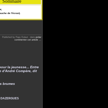
Sommaire
r,
auche de l'écran).
polar
Published by Papy Dulaut
-
dans
commenter cet article
…
our la jeunesse... Entre
me d'André Compère, dit
es brumes
ré DAZERGUES