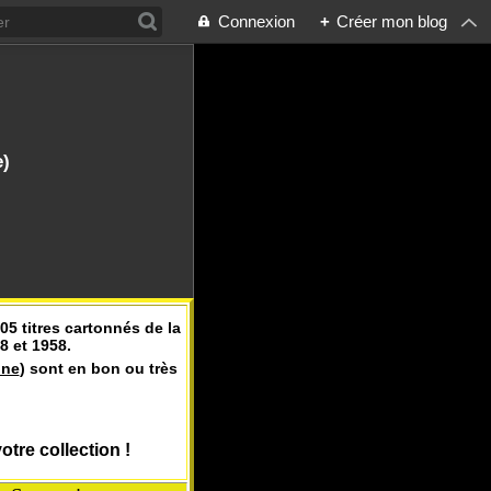
Connexion
+
Créer mon blog
e)
5 titres cartonnés de la
8 et 1958.
ine
) sont en bon ou très
tre collection !