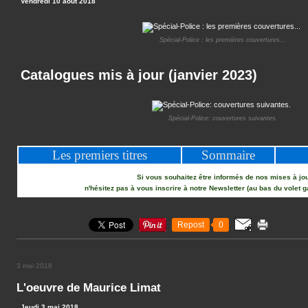
Vendredi 10 août 2018
Spécial-Police : les premières couvertures...
Catalogues mis à jour (janvier 2023)
Spécial-Police: couvertures suivantes.
Les premiers titres
Sommaire
Si vous souhaitez être informés de nos mises à jou
n'hésitez pas à vous inscrire à notre Newsletter (au bas du volet g
Repost
0
3 mai 2018
L'oeuvre de Maurice Limat
Jeudi 3 mai 2018