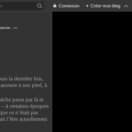
Connexion
+
Créer mon blog
pisode... >>
is la dernière fois,
haussure à son pied, à
îche passa par là et
 – à certaines époques
ue ce n’était pas
t l’être actuellement