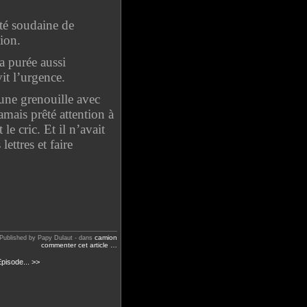
ité soudaine de
tion.
a purée aussi
vit l’urgence.
une grenouille avec
amais prêté attention à
le cric. Et il n’avait
ettres et faire
camion
Published by Papy Dulaut
-
dans
commenter cet article
…
pisode... >>