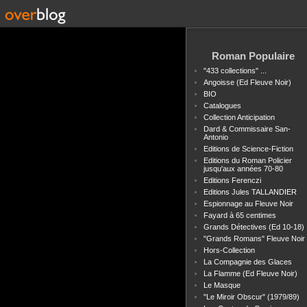
Roman Populaire
"433 collections" ...
Angoisse (Ed Fleuve Noir)
BIO
Catalogues
Collection Anticipation
Dard & Commissaire San-
Antonio
Editions de Science-Fiction
Editions du Roman Policier
jusqu'aux années 70-80
Editions Ferenczi
Editions Jules TALLANDIER
Espionnage au Fleuve Noir
Fayard à 65 centimes
Grands Détectives (Ed 10-18)
"Grands Romans" Fleuve Noir
Hors-Collection
La Compagnie des Glaces
La Flamme (Ed Fleuve Noir)
Le Masque
"Le Miroir Obscur" (1979/89)