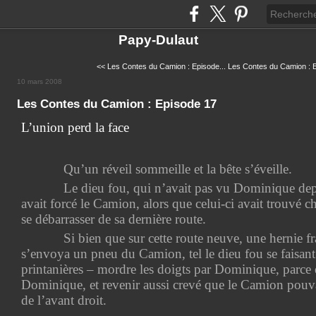
Papy-Dulaut
<< Les Contes du Camion : Episode...
Les Contes du Camion : E
10 mars 2008
Les Contes du Camion : Episode 17
L’union perd la face
Qu’un réveil sommeille et la bête s’éveille.
Le dieu fou, qui n’avait pas vu Dominique depu
avait forcé le Camion, alors que celui-ci avait trouvé c
se débarrasser de sa dernière route.
Si bien que sur cette route neuve, une hernie fra
s’envoya un pneu du Camion, tel le dieu fou se faisant
printanières – mordre les doigts par Dominique, parce q
Dominique, et revenir aussi crevé que le Camion pouvai
de l’avant droit.