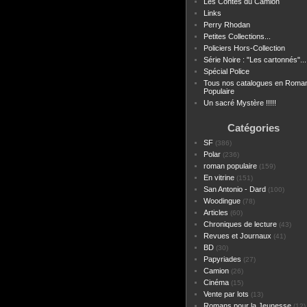
Les Contes du Camion
Links
Perry Rhodan
Petites Collections...
Policiers Hors-Collection
Série Noire : "Les cartonnés"...
Spécial Police
Tous nos catalogues en Roma
Populaire
Un sacré Mystère !!!!!
Catégories
SF
(386)
Polar
(236)
roman populaire
(159)
En vitrine
(151)
San Antonio - Dard
(100)
Woodingue
(78)
Articles
(60)
Chroniques de lecture
(43)
Revues et Journaux
(41)
BD
(30)
Papyriades
(27)
Camion
(26)
Cinéma
(15)
Vente par lots
(13)
Romans pour la Jeunesse
(12)