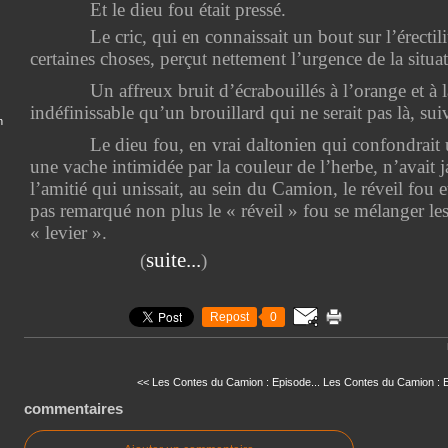
Et le dieu fou était pressé.
Le cric, qui en connaissait un bout sur l’érectil
certaines choses, perçut nettement l’urgence de la situa
Un affreux bruit d’écrabouillés à l’orange et à l
indéfinissable qu’un brouillard qui ne serait pas là, sui
n
Le dieu fou, en vrai daltonien qui confondrait 
une vache intimidée par la couleur de l’herbe, n’avait j
l’amitié qui unissait, au sein du Camion, le réveil fou et 
pas remarqué non plus le « réveil » fou se mélanger les l
« levier ».
suite...
(
)
Repost
0
<< Les Contes du Camion : Episode...
Les Contes du Camion : E
commentaires