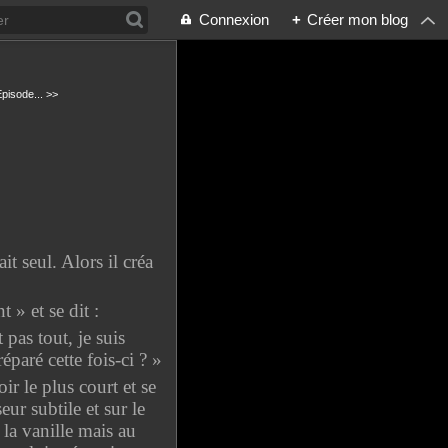
Connexion
+
Créer mon blog
pisode... >>
t seul. Alors il créa
 » et se dit :
pas tout, je suis
paré cette fois-ci ? »
ir le plus court et se
ur subtile et sur le
 la vanille mais au