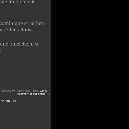
ue lui préparait
 Dominique et au lieu
us ? Où allons-
ne omelette, il se
?
camion
Published by Papy Dulaut
-
dans
commenter cet article
…
pisode... >>