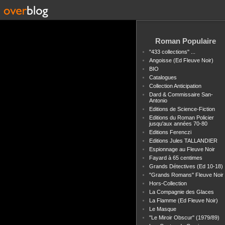
Roman Populaire
"433 collections" ...
Angoisse (Ed Fleuve Noir)
BIO
Catalogues
Collection Anticipation
Dard & Commissaire San-
Antonio
Editions de Science-Fiction
Editions du Roman Policier
jusqu'aux années 70-80
Editions Ferenczi
Editions Jules TALLANDIER
Espionnage au Fleuve Noir
Fayard à 65 centimes
Grands Détectives (Ed 10-18)
"Grands Romans" Fleuve Noir
Hors-Collection
La Compagnie des Glaces
La Flamme (Ed Fleuve Noir)
Le Masque
"Le Miroir Obscur" (1979/89)