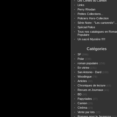
Les Contes du Camion
Links
Perry Rhodan
Petites Collections...
Policiers Hors-Collection
Série Noire : "Les cartonnés"...
Spécial Police
Tous nos catalogues en Roma
Populaire
Un sacré Mystère !!!!!
Catégories
SF
(386)
Polar
(236)
roman populaire
(159)
En vitrine
(151)
San Antonio - Dard
(100)
Woodingue
(78)
Articles
(60)
Chroniques de lecture
(43)
Revues et Journaux
(41)
BD
(30)
Papyriades
(27)
Camion
(26)
Cinéma
(15)
Vente par lots
(13)
Romans pour la Jeunesse
(12)