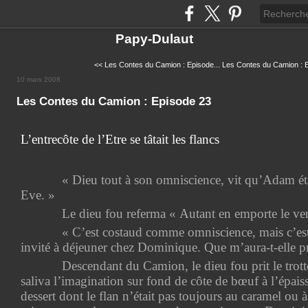
Papy-Dulaut
<< Les Contes du Camion : Episode...
Les Contes du Camion : E
10 mars 2008
Les Contes du Camion : Episode 23
L’entrecôte de l’Etre se tâtait les flancs
« Dieu tout à son omniscience, vit qu’Adam étai
Eve. »
Le dieu fou referma « Autant en emporte le vent
« C’est costaud comme omniscience, mais c’est 
invité à déjeuner chez Dominique. Que m’aura-t-elle pré
Descendant du Camion, le dieu fou prit le trotto
saliva l’imagination sur fond de côte de bœuf à l’épaisse
dessert dont le flan n’était pas toujours au caramel ou à