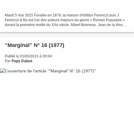
Mardi 5 mai 2015 Fondée en 1879, la maison d'édition Ferenczi puis J.
Ferenczi & fils est l'un des acteurs majeurs du genre « Roman Populaire »
durant la première moitié du XXe siècle. Albert Bonneau, Jean de la Hire,
Maurice Limat, René Marcel de Nizerolles,...
"Marginal" N° 16 (1977)
Publié le 01/05/2015 à 09:04
Par
Papy Dulaut