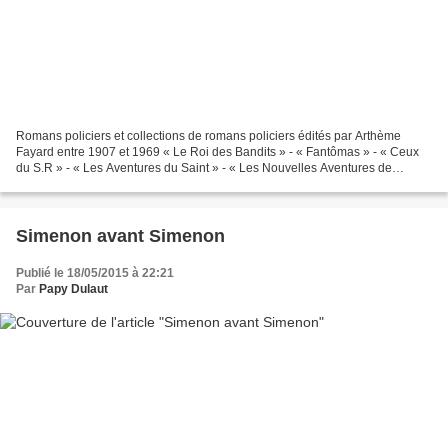
Romans policiers et collections de romans policiers édités par Arthème
Fayard entre 1907 et 1969 « Le Roi des Bandits » - « Fantômas » - « Ceux
du S.R » - « Les Aventures du Saint » - « Les Nouvelles Aventures de
Raffles » - « Le Roman Policier » - «...
Simenon avant Simenon
Publié le 18/05/2015 à 22:21
Par
Papy Dulaut