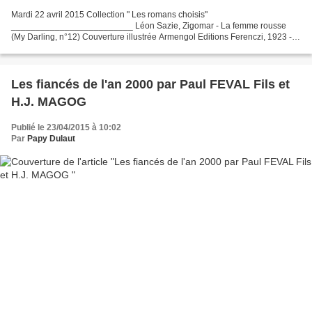
Mardi 22 avril 2015 Collection " Les romans choisis"
_________________________ Léon Sazie, Zigomar - La femme rousse
(My Darling, n°12) Couverture illustrée Armengol Editions Ferenczi, 1923 -
n'est plus disponible - ___ Commande Ferenczi - Policier S...
Les fiancés de l'an 2000 par Paul FEVAL Fils et
H.J. MAGOG
Publié le 23/04/2015 à 10:02
Par
Papy Dulaut