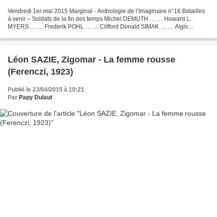
Vendredi 1er mai 2015 Marginal - Anthologie de l’Imaginaire n°16 Batailles
à venir – Soldats de la fin des temps Michel DEMUTH … … Howard L.
MYERS … … Frederik POHL … … Clifford Donald SIMAK … … Algis
BUDRYS … … Philip K. DICK … … Theodore R. COGSWELL...
Léon SAZIE, Zigomar - La femme rousse
(Ferenczi, 1923)
Publié le 23/04/2015 à 10:21
Par
Papy Dulaut