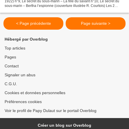
1922) n°9, Le secret du sous-marin – La fille du savant n°10, Le secret du
sous-marin – Bertha l’espionne (couverture illustrée R. Courtois) Les 2
volumes 90.00 € (port compris) Commande...
< Page précédente
Page suivante >
Hébergé par Overblog
Top articles
Pages
Contact
Signaler un abus
C.G.U.
Cookies et données personnelles
Préférences cookies
Voir le profil de Papy Dulaut sur le portail Overblog
Créer un blog sur Overblog