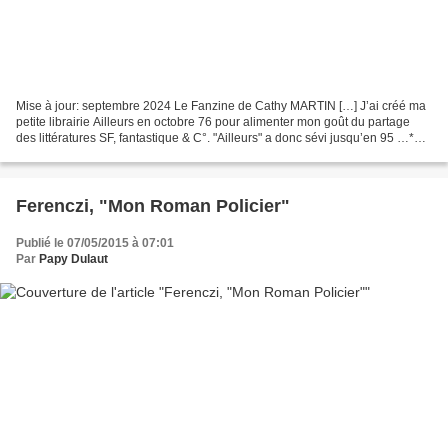
Mise à jour: septembre 2024 Le Fanzine de Cathy MARTIN […] J’ai créé ma
petite librairie Ailleurs en octobre 76 pour alimenter mon goût du partage
des littératures SF, fantastique & C°. "Ailleurs" a donc sévi jusqu’en 95 …*
D’où le fanzine Librairie Ailleurs...
Ferenczi, "Mon Roman Policier"
Publié le 07/05/2015 à 07:01
Par
Papy Dulaut