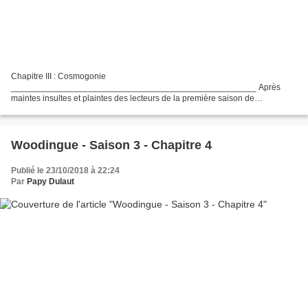
Chapitre III : Cosmogonie
___________________________________________________ Après
maintes insultes et plaintes des lecteurs de la première saison de
Woodingue, je concède qu'il est plus juste de dire trou vu en coupe plutôt
que trou vu de profil. (J'ai...
Woodingue - Saison 3 - Chapitre 4
Publié le 23/10/2018 à 22:24
Par
Papy Dulaut