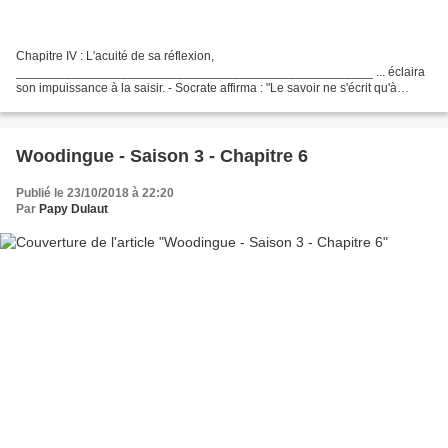
Chapitre IV : L'acuité de sa réflexion,
___________________________________________________ ... éclaira
son impuissance à la saisir. - Socrate affirma : "Le savoir ne s'écrit qu'à
l'oreille !" Platon entendit : "Ne se prononce qu'à l'écrit..." - Ce même...
Woodingue - Saison 3 - Chapitre 6
Publié le 23/10/2018 à 22:20
Par
Papy Dulaut