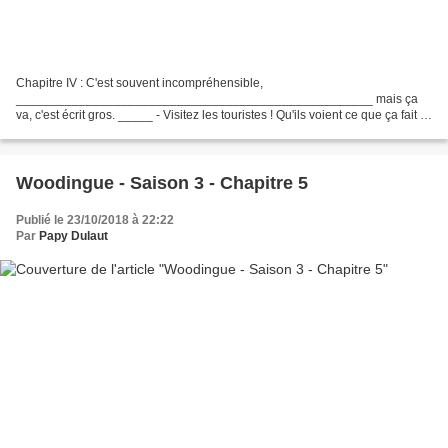
Chapitre IV : C'est souvent incompréhensible,
___________________________________________________ mais ça
va, c'est écrit gros. _____ - Visitez les touristes ! Qu'ils voient ce que ça fait ! -
L'homme est fait pour bouger ! Oui, à pied, pas en voiture......
Woodingue - Saison 3 - Chapitre 5
Publié le 23/10/2018 à 22:22
Par
Papy Dulaut