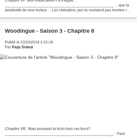
Chapitre VII : Mon expectative n'a d'égale...
___________________________________________________ ... que la
perplexité de mon lecteur . - Les chérubins, qui ne voulaient pas montrer leur
zigounette à n'importe qui, mais à tout le monde, ont dit non au...
Woodingue - Saison 3 - Chapitre 8
Publié le 23/10/2018 à 22:16
Par
Papy Dulaut
Chapitre VIII : Mais pourquoi tu écris tous ces trucs?
___________________________________________________ - Faut