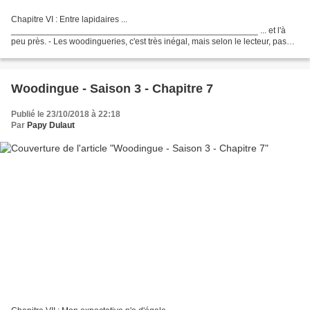
Chapitre VI : Entre lapidaires ...
___________________________________________________ ... et l'à
peu près. - Les woodingueries, c'est très inégal, mais selon le lecteur, pas
aux mêmes endroits. - Les faits mène l'actualité à la baguette. C'est
magique...
Woodingue - Saison 3 - Chapitre 7
Publié le 23/10/2018 à 22:18
Par
Papy Dulaut