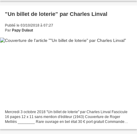
"Un billet de loterie" par Charles Linval
Publié le 03/10/2018 à 07:27
Par
Papy Dulaut
Mercredi 3 octobre 2018 "Un billet de loterie" par Charles Linval Fascicule
16 pages 12 x 11 sans mention d'éditeur (1943) Couverture de Roger
Melliès ________ Rare ouvrage en bel état 30 € port gratuit Commande
Sommaire Si vous souhaitez être informés...