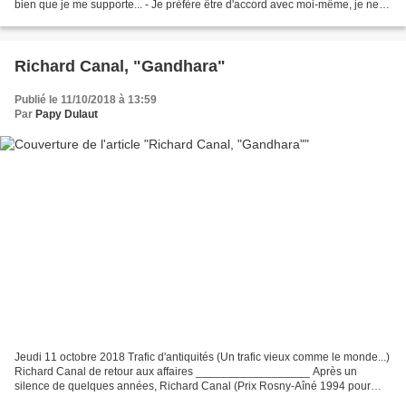
bien que je me supporte... - Je préfère être d'accord avec moi-même, je ne
veux pas m'entretuer. *** Tourisme Je ne vais pas aller ne pas...
Richard Canal, "Gandhara"
Publié le 11/10/2018 à 13:59
Par
Papy Dulaut
Jeudi 11 octobre 2018 Trafic d'antiquités (Un trafic vieux comme le monde...)
Richard Canal de retour aux affaires __________________ Après un
silence de quelques années, Richard Canal (Prix Rosny-Aîné 1994 pour
"Ombres blanches" et 1995 pour "Aube noire"...