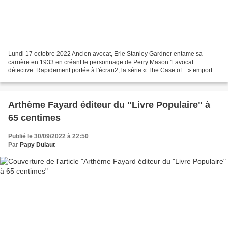
Lundi 17 octobre 2022 Ancien avocat, Erle Stanley Gardner entame sa
carrière en 1933 en créant le personnage de Perry Mason 1 avocat
détective. Rapidement portée à l'écran2, la série « The Case of... » emporte
un tel succès qu'elle se poursuivra jusqu'à...
Arthème Fayard éditeur du "Livre Populaire" à
65 centimes
Publié le 30/09/2022 à 22:50
Par
Papy Dulaut