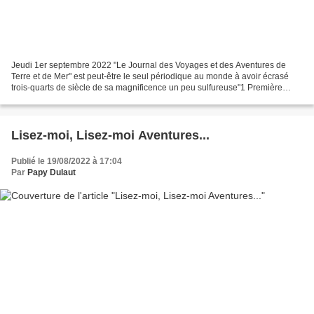
Jeudi 1er septembre 2022 "Le Journal des Voyages et des Aventures de
Terre et de Mer" est peut-être le seul périodique au monde à avoir écrasé
trois-quarts de siècle de sa magnificence un peu sulfureuse"1 Première
série (1877-1896) À partir de 1877, la...
Lisez-moi, Lisez-moi Aventures...
Publié le 19/08/2022 à 17:04
Par
Papy Dulaut