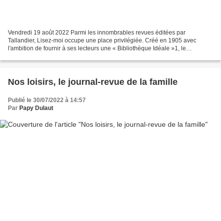
Vendredi 19 août 2022 Parmi les innombrables revues éditées par
Tallandier, Lisez-moi occupe une place privilégiée. Créé en 1905 avec
l'ambition de fournir à ses lecteurs une « Bibliothèque Idéale »1, le
périodique emporte un tel succès qu'il inspire...
Nos loisirs, le journal-revue de la famille
Publié le 30/07/2022 à 14:57
Par
Papy Dulaut