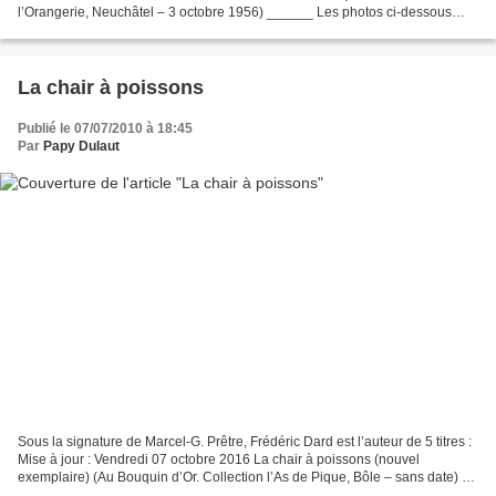
l’Orangerie, Neuchâtel – 3 octobre 1956) ______ Les photos ci-dessous
sont bien celles de l'ouvrage - Portrait...
La chair à poissons
Publié le 07/07/2010 à 18:45
Par
Papy Dulaut
Sous la signature de Marcel-G. Prêtre, Frédéric Dard est l’auteur de 5 titres :
Mise à jour : Vendredi 07 octobre 2016 La chair à poissons (nouvel
exemplaire) (Au Bouquin d’Or. Collection l’As de Pique, Bôle – sans date) -
pub pour « La revanche des médiocres...