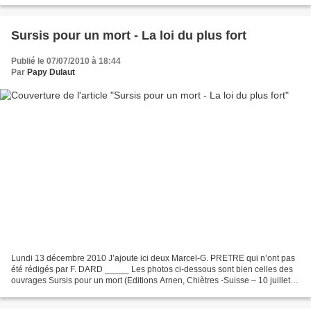
Sursis pour un mort - La loi du plus fort
Publié le 07/07/2010 à 18:44
Par
Papy Dulaut
Lundi 13 décembre 2010 J’ajoute ici deux Marcel-G. PRETRE qui n’ont pas
été rédigés par F. DARD _____ Les photos ci-dessous sont bien celles des
ouvrages Sursis pour un mort (Editions Arnen, Chiètres -Suisse – 10 juillet
1962) ____ - avec le mini catalogue...