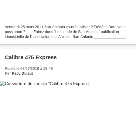
Vendredi 25 mars 2011 San-Antonio vous fait vibrer ? Frédéric Dard vous
passionne ? ___ Entrez dans "Le monde de San-Antonio" publication
trimestrielle de l'association Les Amis de San-Antonio _________________
Les numéros 31 (hiver 2004/2005) à 55 (hiver...
Calibre 475 Express
Publié le 07/07/2010 à 18:49
Par
Papy Dulaut