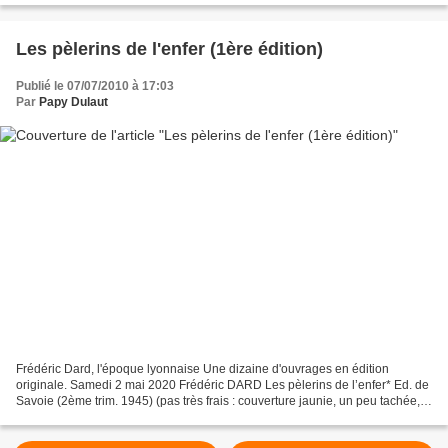
Les pèlerins de l'enfer (1ère édition)
Publié le 07/07/2010 à 17:03
Par
Papy Dulaut
Frédéric Dard, l'époque lyonnaise Une dizaine d'ouvrages en édition
originale. Samedi 2 mai 2020 Frédéric DARD Les pèlerins de l’enfer* Ed. de
Savoie (2ème trim. 1945) (pas très frais : couverture jaunie, un peu tachée,
petites déchirures sans manques,...