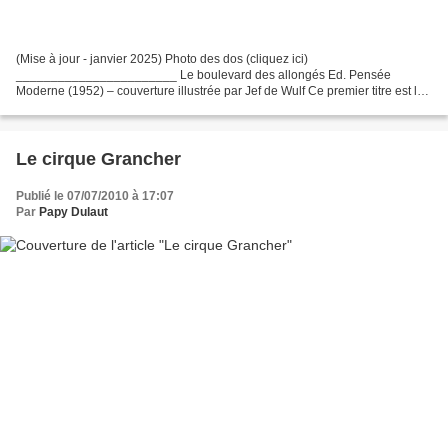
(Mise à jour - janvier 2025) Photo des dos (cliquez ici)
_______________________ Le boulevard des allongés Ed. Pensée
Moderne (1952) – couverture illustrée par Jef de Wulf Ce premier titre est le
plus fragile des quatre. Les plis sont davantage perceptibles...
Le cirque Grancher
Publié le 07/07/2010 à 17:07
Par
Papy Dulaut