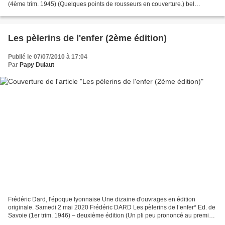
(4ème trim. 1945) (Quelques points de rousseurs en couverture.) bel
exemplaire : 50 € _____ La photo ci-dessous est...
Les pèlerins de l'enfer (2ème édition)
Publié le 07/07/2010 à 17:04
Par
Papy Dulaut
Frédéric Dard, l'époque lyonnaise Une dizaine d'ouvrages en édition
originale. Samedi 2 mai 2020 Frédéric DARD Les pèlerins de l’enfer* Ed. de
Savoie (1er trim. 1946) – deuxième édition (Un pli peu prononcé au premier
plat en haut à droite.) exemplaire...