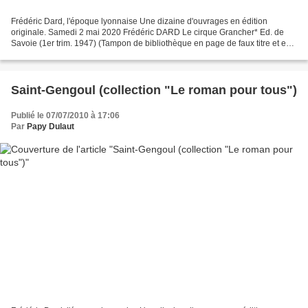
Frédéric Dard, l'époque lyonnaise Une dizaine d'ouvrages en édition
originale. Samedi 2 mai 2020 Frédéric DARD Le cirque Grancher* Ed. de
Savoie (1er trim. 1947) (Tampon de bibliothèque en page de faux titre et en
dernière page Les autres défauts apparaissent...
Saint-Gengoul (collection "Le roman pour tous")
Publié le 07/07/2010 à 17:06
Par
Papy Dulaut