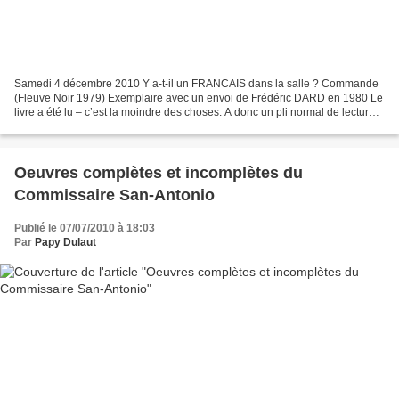
Samedi 4 décembre 2010 Y a-t-il un FRANCAIS dans la salle ? Commande
(Fleuve Noir 1979) Exemplaire avec un envoi de Frédéric DARD en 1980 Le
livre a été lu – c’est la moindre des choses. A donc un pli normal de lecture
au dos 150 € Présentoir Béru Autre...
Oeuvres complètes et incomplètes du
Commissaire San-Antonio
Publié le 07/07/2010 à 18:03
Par
Papy Dulaut