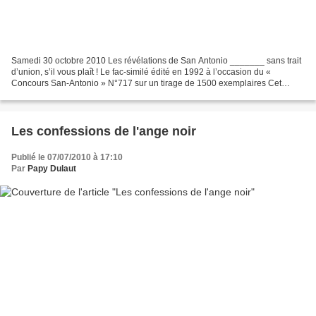
Samedi 30 octobre 2010 Les révélations de San Antonio _______ sans trait
d’union, s’il vous plaît ! Le fac-similé édité en 1992 à l’occasion du «
Concours San-Antonio » N°717 sur un tirage de 1500 exemplaires Cet
ouvrage n'est plus disponible (nov.2010)...
Les confessions de l'ange noir
Publié le 07/07/2010 à 17:10
Par
Papy Dulaut