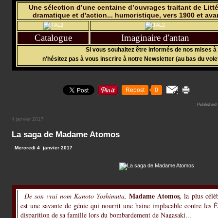
Une sélection d’une centaine d’ouvrages traitant de Litté
dramatique et d'action... humoristique, vers 1900 et ava
Catalogue
Imaginaire d'antan
Si vous souhaitez être informés de nos mises à 
n'hésitez pas à vous inscrire à notre Newsletter (au bas du vole
Repost
0
Published
4 janvier 2017
La saga de Madame Atomos
Mercredi 4 janvier 2017
Madame Atomos
De son vrai nom Kanoto Yoshimuta,
,
la plus célè
est une savante de génie qui nourrit une haine implacable contre les É
disparition de sa famille lors du bombardement de Nagasaki...