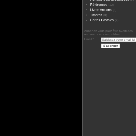
Références
(12)
Livres Anciens
(8)
Timbres
(8)
Cartes Postales
(2)
Abonnez-vous pour être averti des
nouveaux articles publiés.
Email