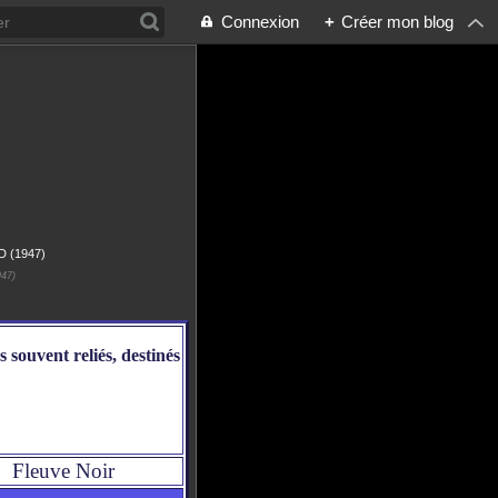
Connexion
+
Créer mon blog
47)
 souvent reliés, destinés
Fleuve Noir