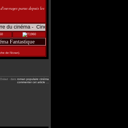
'ouvrages parus depuis les
ma - Cinéma-Bibliothèque - Ciné-Or ) - OFFENSTADT : ( M
éma Fantastique
che de l'écran).
roman populaire
cinéma
 Dulaut
-
dans
commenter cet article
…