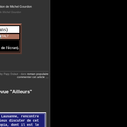
 de Michel Gourdon
ans)
de l'écran).
roman populaire
 by Papy Dulaut
-
dans
commenter cet article
…
evue "Ailleurs"
 Lausanne, rencontre
ieux discuter de cet
opia, dont il est le