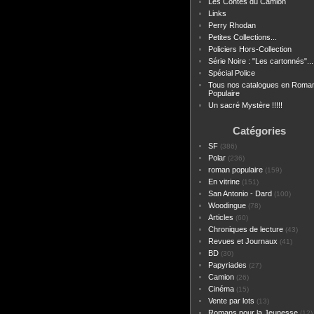
Les Contes du Camion
Links
Perry Rhodan
Petites Collections...
Policiers Hors-Collection
Série Noire : "Les cartonnés"...
Spécial Police
Tous nos catalogues en Roma
Populaire
Un sacré Mystère !!!!!
Catégories
SF
(386)
Polar
(236)
roman populaire
(159)
En vitrine
(151)
San Antonio - Dard
(100)
Woodingue
(78)
Articles
(60)
Chroniques de lecture
(43)
Revues et Journaux
(41)
BD
(30)
Papyriades
(27)
Camion
(26)
Cinéma
(15)
Vente par lots
(13)
Romans pour la Jeunesse
(12)