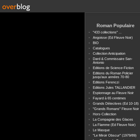
Roman Populaire
"433 collections" ...
Angoisse (Ed Fleuve Noir)
BIO
Catalogues
Collection Anticipation
Dard & Commissaire San-
Antonio
Editions de Science-Fiction
Editions du Roman Policier
jusqu'aux années 70-80
Editions Ferenczi
Editions Jules TALLANDIER
Espionnage au Fleuve Noir
Fayard à 65 centimes
Grands Détectives (Ed 10-18)
"Grands Romans" Fleuve Noir
Hors-Collection
La Compagnie des Glaces
La Flamme (Ed Fleuve Noir)
Le Masque
"Le Miroir Obscur" (1979/89)