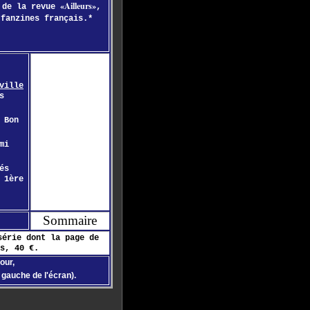
«Ailleurs»
1 de la revue
,
 fanzines français.*
ville
s
 Bon
mi
és
 1ère
Sommaire
série dont la page de
s, 40 €.
our,
 gauche de l'écran).