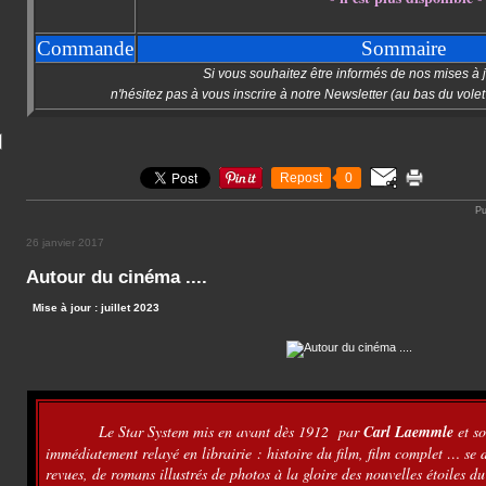
Commande
Sommaire
Si vous souhaitez être informés de nos mises à j
n'hésitez pas à vous inscrire à notre Newsletter (au bas du volet
Repost
0
Pu
26 janvier 2017
Autour du cinéma ....
Mise à jour : juillet 2023
Le Star System mis en avant dès 1912 par
Carl Laemmle
et so
immédiatement relayé en librairie : histoire du film, film complet … se 
revues, de romans illustrés de photos à la gloire des nouvelles étoiles d