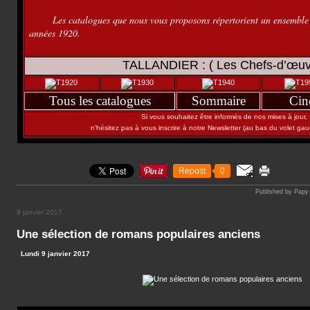
Les catalogues que nous vous proposons répertorient un ensemble d
années 1920.
TALLANDIER : ( Les Chefs-d’œuvre du ciné
Tous les catalogues
Sommaire
Cin
Si vous souhaitez être informés de nos mises à jour,
n'hésitez pas à vous inscrire à notre Newsletter (au bas du volet gau
Repost
0
Published by Papy
9 janvier 2017
Une sélection de romans populaires anciens
Lundi 9 janvier 2017