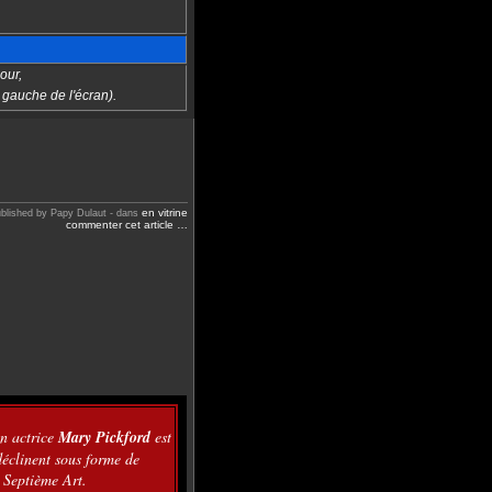
our,
 gauche de l'écran).
en vitrine
blished by Papy Dulaut
-
dans
commenter cet article
…
n actrice
Mary Pickford
est
déclinent sous forme de
u Septième Art.