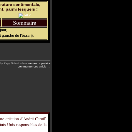
rature sentimentale,
nt, parmi lesquels :
Sommaire
jour,
t gauche de l'écran).
roman populaire
 by Papy Dulaut
-
dans
commenter cet article
…
bre création d'André Caroff,
tats-Unis responsables de la