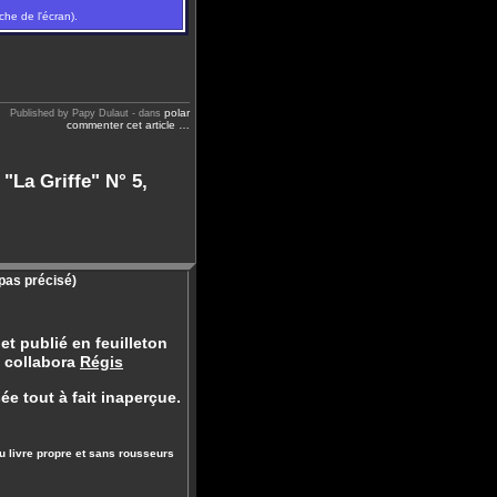
che de l'écran).
polar
Published by Papy Dulaut
-
dans
commenter cet article
…
"La Griffe" N° 5,
 pas précisé)
et publié en feuilleton
l collabora
Régis
 tout à fait inaperçue.
du livre propre et sans rousseurs