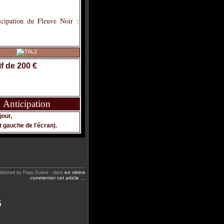
cipation du Fleuve Noir :
if de 200 €
Anticipation
jour,
t gauche de l'écran).
en vitrine
blished by Papy Dulaut
-
dans
commenter cet article
…
5