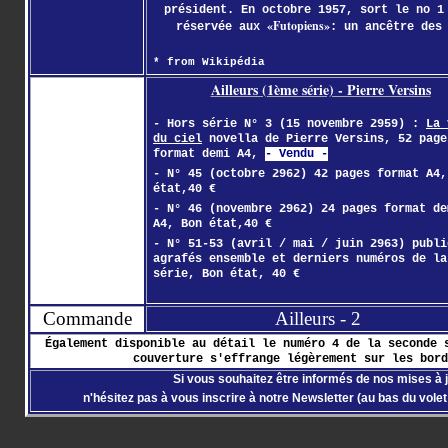
président. En octobre 1957, sort le no 
«Futopiens»
réservée aux
: un ancêtre des
* from Wikipédia
Ailleurs (1ème série) - Pierre Versins
- Hors série N° 3 (15 novembre 2959) :
La 
du ciel
novella de Pierre Versins, 52 page
format demi A4,
- Vendu -
- N° 45 (octobre 2962) 42 pages format A4,
état,40 €
- N° 46 (novembre 2962) 24 pages format de
A4, Bon état,40 €
- N° 51-53 (avril / mai / juin 2963) publi
agrafés ensemble et derniers numéros de la
série, Bon état, 40 €
Commande
Ailleurs - 2
Également disponible au détail le numéro 4 de la seconde 
couverture s'effrange légèrement sur les bord
Si vous souhaitez être informés de nos mises à j
n'hésitez pas à vous inscrire à notre Newsletter (au bas du volet