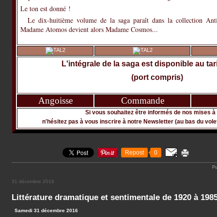
Le ton est donné !
Le dix-huitième volume de la saga paraît dans la collection Anti
Madame Atomos devient alors Madame Cosmos...
L'intégrale de la saga est disponible au tar
(port compris)
Angoisse
Commande
Si vous souhaitez être informés de nos mises à 
n'hésitez pas à vous inscrire à notre Newsletter (au bas du vole
Repost
0
Pu
31 décembre 2016
Littérature dramatique et sentimentale de 1920 à 198
Samedi 31 décembre 2016