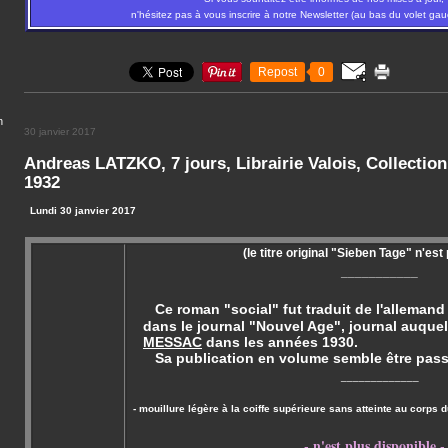
n'hésitez pas à vous inscrire à notre Newsletter (au bas du volet gau
Repost
0
n
30 janvier 2017
Andreas LATZKO, 7 jours, Librairie Valois, Collection 
1932
Lundi 30 janvier 2017
(le titre original "Sieben Tage" n'est
___________
Ce roman "social" fut traduit de l'allemand 
dans le journal "Nouvel Age", journal auque
MESSAC
dans les années 1930.
Sa publication en volume semble être passée
_____________
- mouillure légère à la coiffe supérieure sans atteinte au corps 
- n'est plus disponible -