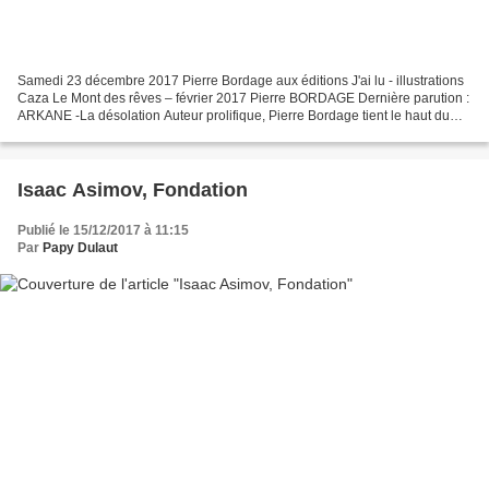
Samedi 23 décembre 2017 Pierre Bordage aux éditions J'ai lu - illustrations
Caza Le Mont des rêves – février 2017 Pierre BORDAGE Dernière parution :
ARKANE -La désolation Auteur prolifique, Pierre Bordage tient le haut du
pavé dans le domaine de la science-fiction...
Isaac Asimov, Fondation
Publié le 15/12/2017 à 11:15
Par
Papy Dulaut