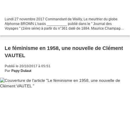
Lundi 27 novembre 2017 Commandant de Wailly, Le meurtrier du globe
Alphonse BROWN L'oasis __________ publié dans le " Journal des
Voyages " (1ière série) à partir du n°361 daté de 1884. Maurice Champagne
L'âme du docteur Kips __________ publié dans le...
Le féminisme en 1958, une nouvelle de Clément
VAUTEL
Publié le 20/10/2017 à 05:51
Par
Papy Dulaut