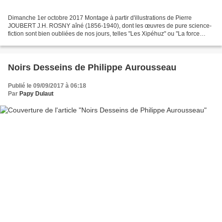
Dimanche 1er octobre 2017 Montage à partir d'illustrations de Pierre
JOUBERT J.H. ROSNY aîné (1856-1940), dont les œuvres de pure science-
fiction sont bien oubliées de nos jours, telles "Les Xipéhuz" ou "La force
mystérieuse" par exemple, conserve toutefois...
Noirs Desseins de Philippe Aurousseau
Publié le 09/09/2017 à 06:18
Par
Papy Dulaut