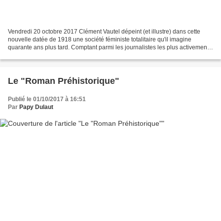
Vendredi 20 octobre 2017 Clément Vautel dépeint (et illustre) dans cette
nouvelle datée de 1918 une société féministe totalitaire qu'il imagine
quarante ans plus tard. Comptant parmi les journalistes les plus activement
anti-féministes, Vautel dresse...
Le "Roman Préhistorique"
Publié le 01/10/2017 à 16:51
Par
Papy Dulaut