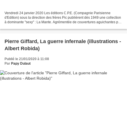
Vendredi 24 janvier 2020 Les éditions C.P.E. (Compagnie Parisienne
d'Edition) sous la direction des frères Pic publièrent dès 1949 une collection
à dominante "sexy" : La Mante. Agrémentée de couvertures aguichantes par
leur couleur (pas courantes pour...
Pierre Giffard, La guerre infernale (illustrations -
Albert Robida)
Publié le 21/01/2020 à 11:08
Par
Papy Dulaut