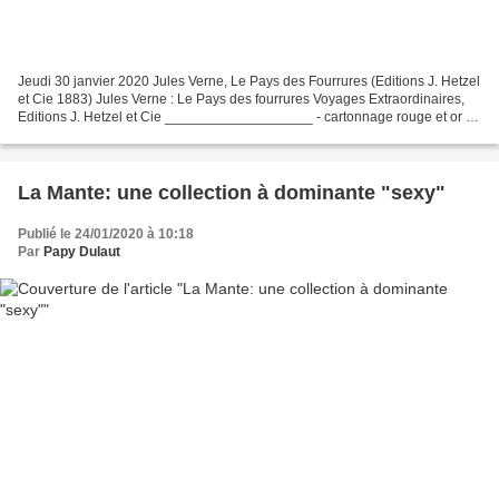
Jeudi 30 janvier 2020 Jules Verne, Le Pays des Fourrures (Editions J. Hetzel
et Cie 1883) Jules Verne : Le Pays des fourrures Voyages Extraordinaires,
Editions J. Hetzel et Cie ___________________ - cartonnage rouge et or «
aux deux éléphants », non daté...
La Mante: une collection à dominante "sexy"
Publié le 24/01/2020 à 10:18
Par
Papy Dulaut