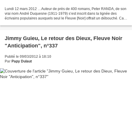
Lundi 12 mars 2012 …Auteur de près de 400 romans, Peter RANDA, de son
vrai nom André Duquesne (1911-1979) s’est inscrit dans la lignée des
écrivains populaires auxquels seul le Fleuve [Noir] offrait un débouché. Car
quelle autre collection proposa-t-elle...
Jimmy Guieu, Le retour des Dieux, Fleuve Noir
"Anticipation", n°337
Publié le 09/03/2012 à 18:10
Par
Papy Dulaut