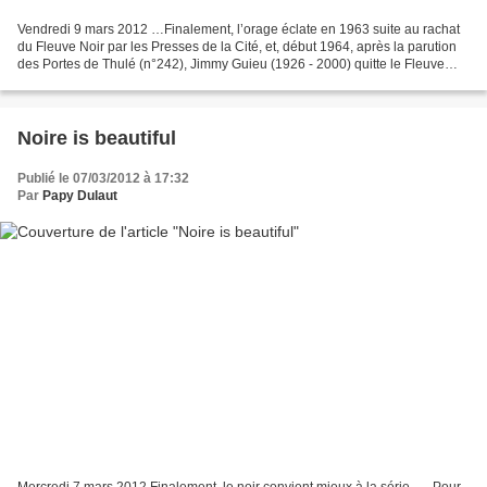
Vendredi 9 mars 2012 …Finalement, l’orage éclate en 1963 suite au rachat
du Fleuve Noir par les Presses de la Cité, et, début 1964, après la parution
des Portes de Thulé (n°242), Jimmy Guieu (1926 - 2000) quitte le Fleuve
Noir. Commence alors « Le Grand...
Noire is beautiful
Publié le 07/03/2012 à 17:32
Par
Papy Dulaut
Mercredi 7 mars 2012 Finalement, le noir convient mieux à la série . . . Pour