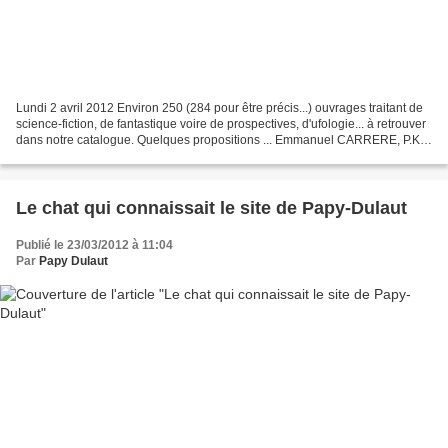
Lundi 2 avril 2012 Environ 250 (284 pour être précis...) ouvrages traitant de
science-fiction, de fantastique voire de prospectives, d'ufologie... à retrouver
dans notre catalogue. Quelques propositions ... Emmanuel CARRERE, P.K.
DICK : Je suis vivant...
Le chat qui connaissait le site de Papy-Dulaut
Publié le 23/03/2012 à 11:04
Par
Papy Dulaut