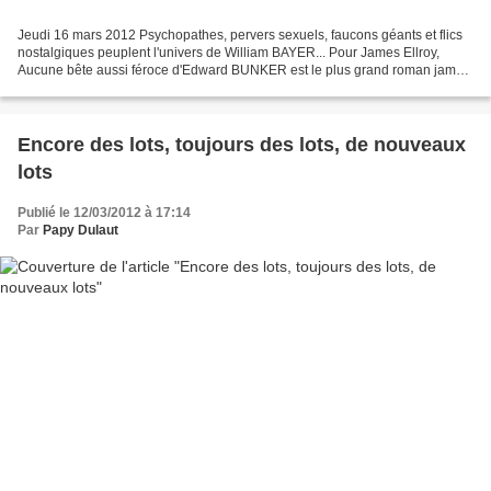
Jeudi 16 mars 2012 Psychopathes, pervers sexuels, faucons géants et flics
nostalgiques peuplent l'univers de William BAYER... Pour James Ellroy,
Aucune bête aussi féroce d'Edward BUNKER est le plus grand roman jamais
écrit sur les bas-fonds de Los Angeles......
Encore des lots, toujours des lots, de nouveaux
lots
Publié le 12/03/2012 à 17:14
Par
Papy Dulaut